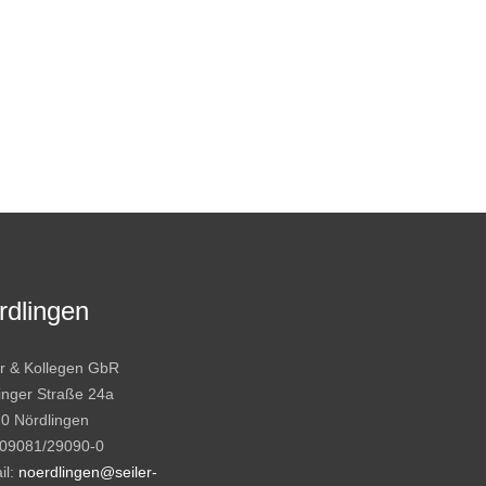
rdlingen
er & Kollegen GbR
inger Straße 24a
0 Nördlingen
: 09081/29090-0
il:
noerdlingen@seiler-